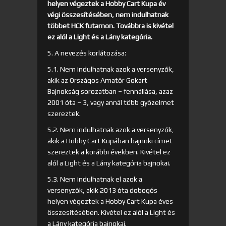
helyen végeztek a Hobby Cart Kupa év
végi összesítésében, nem indulhatnak
többet HCK futamon. Továbbra is kivétel
ez alól a Light és a Lány kategória.
5. A nevezés korlátozása:
5.1. Nem indulhatnak azok a versenyzők,
akik az Országos Amatőr Gokart
Bajnokság sorozatban – fennállása, azaz
2001 óta – 3, vagy annál több győzelmet
szereztek.
5.2. Nem indulhatnak azok a versenyzők,
akik a Hobby Cart Kupában bajnoki címet
szereztek a korábbi években. Kivétel ez
alól a Light és a Lány kategória bajnokai.
5.3. Nem indulhatnak el azok a
versenyzők, akik 2013 óta dobogós
helyen végeztek a Hobby Cart Kupa éves
összesítésében. Kivétel ez alól a Light és
a Lány kategória bajnokai.