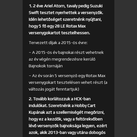
1. 2 éve Ariel Atom, tavaly pedig Suzuki
Swift tesztet nyerhettek a versenyzők.
Idén lehetőséget szeretnénk nyújtani,
hogy 5 fő egy 28 LE Rotax Max
versenygokartot tesztelhessen.
Tervezett díjak a 2015-ös évre:
– A 2015-ös év bajnokai részt vehetnek
az év végén megrendezésre kerülő
Bajnokok tornáján
– Az év során 5 versenyző egy Rotax Max
versenygokart tesztelésen vehet részt (a
változás jogát fenntartjuk)
2. Tovább korlátozzuk a HCK-ban
indulókat. Szeretnénk a Hobby Cart
Kupának azt a szellemiségét megőrizni,
hogy ez a kezdők, vagy a feltörekvőben
lévő versenyzők bajnoksága legyen, ezért
azok, akik 2013-ban vagy utána dobogós