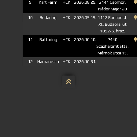
9
Kart Farm
HCK
2026.08.29.
2141 Csömör,
Nádor Major 28
10
Budaring
HCK
2026.09.19.
1112 Budapest,
XI., Budaörsi út
1092/6. hrsz.
11
Battaring
HCK
2026.10.10.
2440
Százhalombatta,
Mérnök utca 15.
12
Hamarosan
HCK
2026.10.31.
