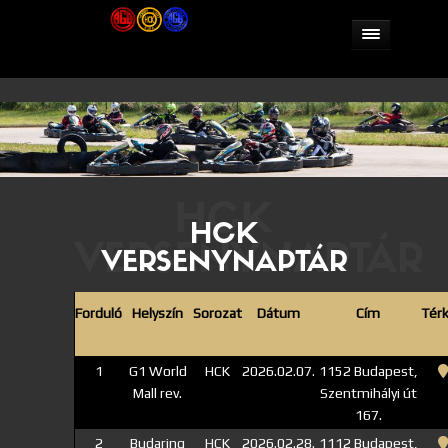
HCK
HCK
VERSENYNAPTÁR
VERSENYNAPTÁR
Forduló
Helyszín
Sorozat
Dátum
Cím
Tér
1
G1 World
HCK
2026.02.07.
1152 Budapest,
Mall rev.
Szentmihályi út
167.
2
Budaring
HCK
2026.02.28.
1112 Budapest,