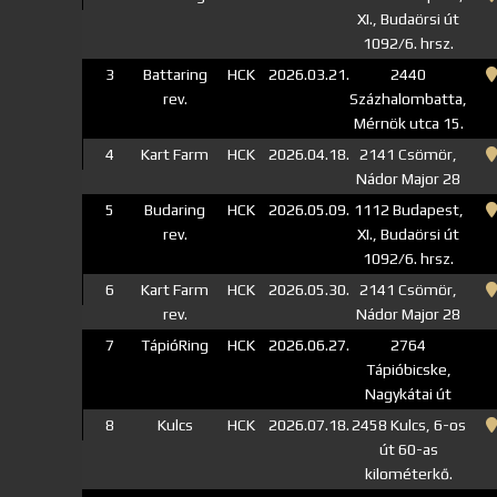
XI., Budaörsi út
1092/6. hrsz.
3
Battaring
HCK
2026.03.21.
2440
rev.
Százhalombatta,
Mérnök utca 15.
4
Kart Farm
HCK
2026.04.18.
2141 Csömör,
Nádor Major 28
5
Budaring
HCK
2026.05.09.
1112 Budapest,
rev.
XI., Budaörsi út
1092/6. hrsz.
6
Kart Farm
HCK
2026.05.30.
2141 Csömör,
rev.
Nádor Major 28
7
TápióRing
HCK
2026.06.27.
2764
Tápióbicske,
Nagykátai út
8
Kulcs
HCK
2026.07.18.
2458 Kulcs, 6-os
út 60-as
kilométerkő.