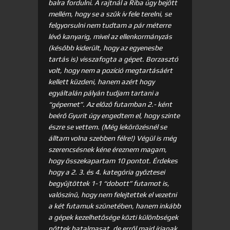
balra fordulni. A rajtnál a Riba úgy bejött
mellém, hogy se a szűk ív fele terelni, se
felgyorsulni nem tudtam a pár méterre
lévő kanyarig, mivel az ellenkormányzás
(később kiderült, hogy az egyenesbe
tartás is) visszafogta a gépet. Borzasztó
volt, hogy nem a pozíció megtartásáért
kellett küzdeni, hanem azért hogy
egyáltalán pályán tudjam tartani a
“gépemet”. Az előző futamban 2.- ként
beérő Gyurit úgy engedtem el, hogy szinte
észre se vettem. (Még lekörözésnél se
álltam volna szebben félre!) Végül is még
szerencsésnek kéne éreznem magam,
hogy összekapartam 10 pontot. Érdekes
hogy a 2. 3. és 4. kategória győztesei
begyűjtöttek 1-1 “dobott” futamot is,
valószínű, hogy nem felejtettek el vezetni
a két futamuk szünetében, hanem inkább
a gépek kezelhetősége közti különbségek
nőttek hatalmasat, de erről majd írjanak