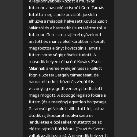
A legkönnyebbek között a múltkori
futamhoz hasonlóan ismét Gere Tamás
futotta meg a pole pozíciót, jócskán
elhúzva a második helyezett Kovács Zsolt
Milántól és a harmadik Csuzi Mártontól. A
futamon Gere sima rajt-cél győzelmet
aratott és már az első körökben sikerült
magabiztos előnyt kovácsolnia, amit a
futam során végig növelni tudott. A
második helyen célba érő Kovács Zsolt
Milánnak a verseny elején vissza kellett
fognia Szetei Gergely támadásait, de
hamar el tudott húzni és végül ő is
viszonylag nyugodt versenyt tudhatott
maga mögött. A dobogó legalsó fokára a
futam (és a mezőny) egyetlen hölgytagja,
Garamvölgyi Nikolett állhatott fel, aki az
ötödik rajtkockáról indulva szép és
lendületes előzéseket mutatott be az
előtte rajtoló fiúk kárára (Csuzi és Szetei
voltak az áldozatok). A negyedik helyezett