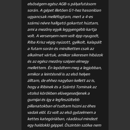
elsőségem egész AGB-s pályafutásom
során. A gépet illetően G1-hez hasonlóan
ugyancsak melléfogtam, mert a 4-es
számú névre hallgató gokartot húztam,
ami a mezőny egyik leggyengébb kartja
volt. A versenyem nem volt épp nyugodt,
Riba Krisz végig nyúzott, gyilkolt, kalapált
a futam során és mindketten csak az
alkalmat vártuk, amikor sikeresen hibázok
és az egész mezőny szépen elmegy
mellettem. Én lepődtem meg a legjobban,
amikor a leintésnél is az első helyen
álltam, de ehhez nagyban kellett az is,
hogy a Ribinek és a Szántó Tominak az
utolsó körökben elüvegesedjenek a
gumijai és így a legfeszültebb
pillanatokban el tudtam húzni az éhes
vadak elől. Ez volt az első győzelmem a
kettes kategóriában, ráadásul mindezt
egy haldokló géppel. Őszintén szólva nem