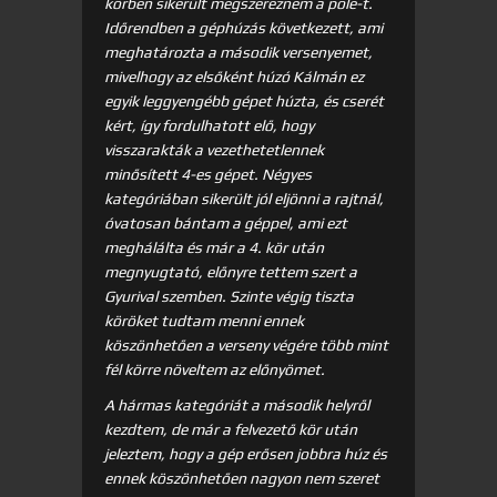
körben sikerült megszereznem a pole-t.
Időrendben a géphúzás következett, ami
meghatározta a második versenyemet,
mivelhogy az elsőként húzó Kálmán ez
egyik leggyengébb gépet húzta, és cserét
kért, így fordulhatott elő, hogy
visszarakták a vezethetetlennek
minősített 4-es gépet. Négyes
kategóriában sikerült jól eljönni a rajtnál,
óvatosan bántam a géppel, ami ezt
meghálálta és már a 4. kör után
megnyugtató, előnyre tettem szert a
Gyurival szemben. Szinte végig tiszta
köröket tudtam menni ennek
köszönhetően a verseny végére több mint
fél körre növeltem az előnyömet.
A hármas kategóriát a második helyről
kezdtem, de már a felvezető kör után
jeleztem, hogy a gép erősen jobbra húz és
ennek köszönhetően nagyon nem szeret