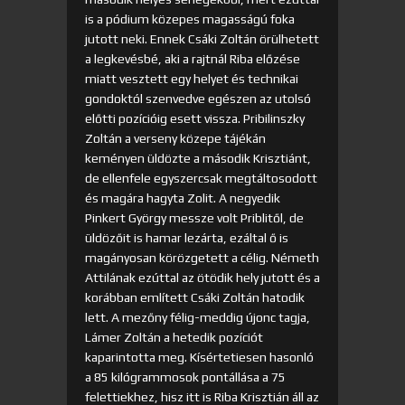
is a pódium közepes magasságú foka
jutott neki. Ennek Csáki Zoltán örülhetett
a legkevésbé, aki a rajtnál Riba előzése
miatt vesztett egy helyet és technikai
gondoktól szenvedve egészen az utolsó
előtti pozícióig esett vissza. Pribilinszky
Zoltán a verseny közepe tájékán
keményen üldözte a második Krisztiánt,
de ellenfele egyszercsak megtáltosodott
és magára hagyta Zolit. A negyedik
Pinkert György messze volt Priblitől, de
üldözőit is hamar lezárta, ezáltal ő is
magányosan körözgetett a célig. Németh
Attilának ezúttal az ötödik hely jutott és a
korábban említett Csáki Zoltán hatodik
lett. A mezőny félig-meddig újonc tagja,
Lámer Zoltán a hetedik pozíciót
kaparintotta meg. Kísértetiesen hasonló
a 85 kilógrammosok pontállása a 75
felettiekhez, hisz itt is Riba Krisztián áll az