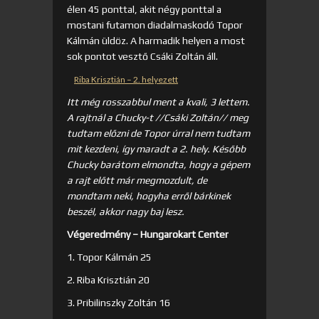
élen 45 ponttal, akit négy ponttal a
mostani futamon diadalmaskodó Topor
Kálmán üldöz. A harmadik helyen a most
sok pontot vesztő Csáki Zoltán áll.
Riba Krisztián – 2. helyezett
Itt még rosszabbul ment a kvali, 3 lettem.
A rajtnál a Chucky-t //Csáki Zoltán// meg
tudtam előzni de Topor úrral nem tudtam
mit kezdeni, így maradt a 2. hely. Később
Chucky barátom elmondta, hogy a gépem
a rajt előtt már megmozdult, de
mondtam neki, hogyha erről bárkinek
beszél, akkor nagy baj lesz.
Végeredmény – Hungarokart Center
1. Topor Kálmán 25
2. Riba Krisztián 20
3. Pribilinszky Zoltán 16