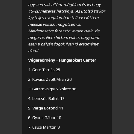
egyszercsak eltűnt mögülem és lett egy
15-20 méteres hátránya. Az utolsó tíz kör
így teljes nyugalomban telt el: előttem
messze voltak, mögöttem is.
Mindenesetre fárasztó verseny volt, de
megérte. Nem hittem volna, hogy pont
ezen a pályán fogok ilyen jó eredményt
elérni
Végeredmény – Hungarokart Center
1. Gere Tamás 25
2. Kovács Zsolt Milán 20
3. Garamvölgyi Nikolett 16
4. Lencsés Bálint 13
5. Varga Botond 11
6. Gyuris Gábor 10
7. Csuzi Márton 9