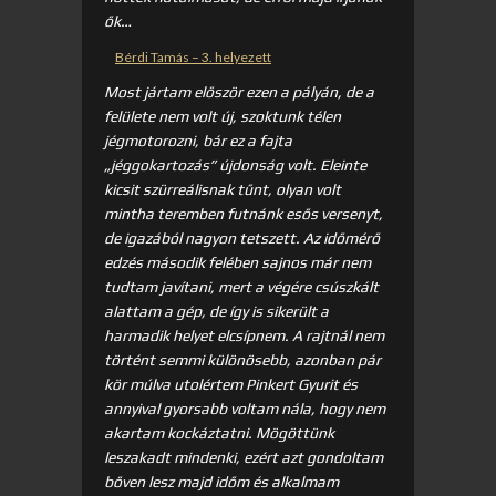
ők…
Bérdi Tamás – 3. helyezett
Most jártam először ezen a pályán, de a
felülete nem volt új, szoktunk télen
jégmotorozni, bár ez a fajta
„jéggokartozás” újdonság volt. Eleinte
kicsit szürreálisnak tűnt, olyan volt
mintha teremben futnánk esős versenyt,
de igazából nagyon tetszett. Az időmérő
edzés második felében sajnos már nem
tudtam javítani, mert a végére csúszkált
alattam a gép, de így is sikerült a
harmadik helyet elcsípnem. A rajtnál nem
történt semmi különösebb, azonban pár
kör múlva utolértem Pinkert Gyurit és
annyival gyorsabb voltam nála, hogy nem
akartam kockáztatni. Mögöttünk
leszakadt mindenki, ezért azt gondoltam
bőven lesz majd időm és alkalmam