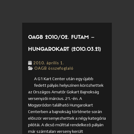
OAGB 2010/02. FUTAM –
HUNGAROKART (2010.03.21)
2010. április 1.
OAGB összefoglaló
A G1 Kart Center után egy újabb
fedett pályás helyszínen körözhettek
az Országos Amatőr Gokart Bajnokság
versenyzői március. 21.-én. A
Mogyoródon található Hungarokart
Centerben a bajnokság története során
először versenyezhettek a négy kategória
pilótái. A dicső múlttal rendelkező pályán
már számtalan verseny került