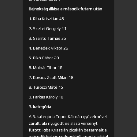
Bajnokság állása a második futam után
1. Riba Krisztián 45
2. Szetei Gergely 41
3. Szántó Tamás 36
4. Benedek Viktor 26
5. Pikó Gábor 20
6. Molnár Tibor 18
7. Kovács Zsolt Milán 18
8. Turóczi Máté 15
9. Farkas Károly 10
3. kategória
A 3. kategória Topor Kálmán győzelmével
zárult, aki nyugodt és alázó versenyt
futott. Riba Krisztián jócskán betermelt a
második helyes serlegekből, mert ezúttal