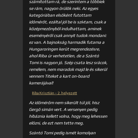
számítottam rá, de szerintem a többiek
se rám, nagyon örülök neki. Az egyes
kategóriában elsőként futottam
időmérőt, ezáltal jól be is szívtam, csak a
középmezőnyből indulhattam, aminek
eseményéről csak annyit tudok mondani:
ez van. A bajnokság harmadik futama a
Hungaroringen kerüt megrendezésre,
ahol Riba úr verhetetlen, de a Szántó
Tomi is nagyon jó. Szép csata lesz srácok,
remélem, nem maradok majd le és sikerül
vennem Titeket a kart on-board
kamerájával!
Riba Krisztián – 2. helyezett
Az időmérőm nem sikerült túl jól, hisz
Gergő simán vert. A versenyen pedig
hibáznia kellett volna, hogy meg lehessen
előzni, de ezt nem tette meg.
Szántó Tomi pedig ismét komolyan