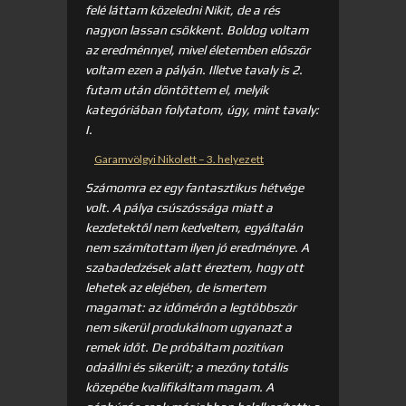
felé láttam közeledni Nikit, de a rés
nagyon lassan csökkent. Boldog voltam
az eredménnyel, mivel életemben először
voltam ezen a pályán. Illetve tavaly is 2.
futam után döntöttem el, melyik
kategóriában folytatom, úgy, mint tavaly:
I.
Garamvölgyi Nikolett – 3. helyezett
Számomra ez egy fantasztikus hétvége
volt. A pálya csúszóssága miatt a
kezdetektől nem kedveltem, egyáltalán
nem számítottam ilyen jó eredményre. A
szabadedzések alatt éreztem, hogy ott
lehetek az elejében, de ismertem
magamat: az időmérőn a legtöbbször
nem sikerül produkálnom ugyanazt a
remek időt. De próbáltam pozitívan
odaállni és sikerült; a mezőny totális
közepébe kvalifikáltam magam. A