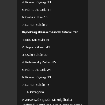
4. Pinkert György 13
5. Németh Attila 11
6. Csáki Zoltán 10
7. Lámer Zoltán 9
Bajnokság állása a második futam után
1. Riba Krisztián 45
2. Topor Kálmán 41
3. Csáki Zoltán 30
4. Pribilinszky Zoltán 25
5. Németh Attila 24
6. Pinkert György 19
7. Lámer Zoltán 16
4. kategória
A versenyzők igazán rászolgáltak a
„nehézfiú” titulusra, hisz a verseny elején