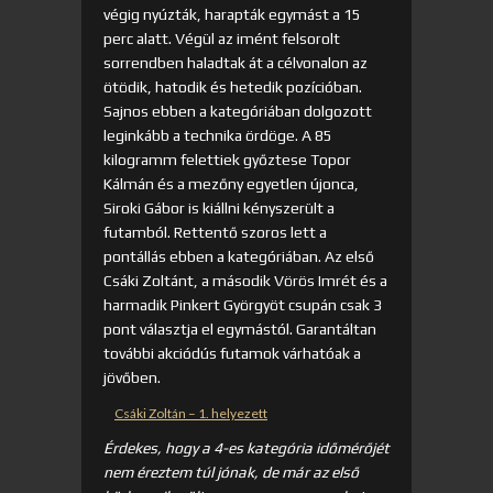
végig nyúzták, harapták egymást a 15
perc alatt. Végül az imént felsorolt
sorrendben haladtak át a célvonalon az
ötödik, hatodik és hetedik pozícióban.
Sajnos ebben a kategóriában dolgozott
leginkább a technika ördöge. A 85
kilogramm felettiek győztese Topor
Kálmán és a mezőny egyetlen újonca,
Siroki Gábor is kiállni kényszerült a
futamból. Rettentő szoros lett a
pontállás ebben a kategóriában. Az első
Csáki Zoltánt, a második Vörös Imrét és a
harmadik Pinkert Györgyöt csupán csak 3
pont választja el egymástól. Garantáltan
további akciódús futamok várhatóak a
jövőben.
Csáki Zoltán – 1. helyezett
Érdekes, hogy a 4-es kategória időmérőjét
nem éreztem túl jónak, de már az első