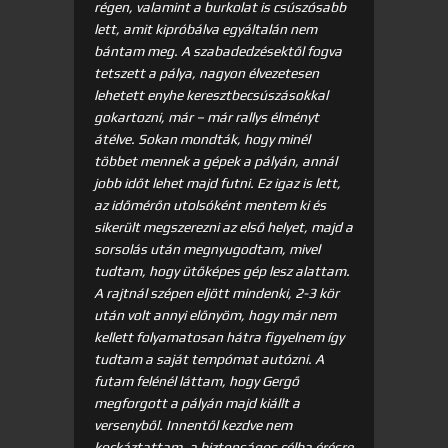
régen, valamint a burkolat is csúszósabb
lett, amit kipróbálva egyáltalán nem
bántam meg. A szabadedzésektől fogva
tetszett a pálya, nagyon élvezetesen
lehetett enyhe keresztbecsúszásokkal
gokartozni, már – már rallys élményt
átélve. Sokan mondták, hogy minél
többet mennek a gépek a pályán, annál
jobb időt lehet majd futni. Ez igaz is lett,
az időmérőn utolsóként mentem ki és
sikerült megszerezni az első helyet, majd a
sorsolás után megnyugodtam, mivel
tudtam, hogy ütőképes gép lesz alattam.
A rajtnál szépen eljött mindenki, 2-3 kör
után volt annyi előnyöm, hogy már nem
kellett folyamatosan hátra figyelnem így
tudtam a saját tempómat autózni. A
futam felénél láttam, hogy Gergő
megforgott a pályán majd kiállt a
versenyből. Innentől kezdve nem
kockáztattam, a biztonságos célba érésre