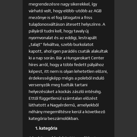
megrendezésre nagy sikerekkel, így
várható volt, hogy előbb-utóbb az AGB
mezőnye is el fog látogatni a friss
tulajdonosváltáson átesett helyszínre. A
pályáról tudni kell, hogy tavaly új
nyomvonalat és az eddigi, lestrapált
„talajt” felváltva, szebb burkolatot
kapott, ahol igen parádés csaták alakultak
ki a nap során. Bár a Hungarokart Center
híres arról, hogy a többi fedett pályához
képest, itt nem is olyan lehetetlen előzni,
érdekességképp mégis a poleból induló
versenyzők meg tudták tartani
helyezésüket a kockás zászló intéséig.
Ettől függetlenül számtalan előzést
láthatott a Nagyérdemű, amelyekből
néhány megemlítésre kerül a következő
kategória beszámolókban.
1. kategória