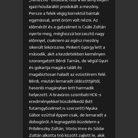
igazi húsdarálót produkált a mezőny.
Persze a felek végig korrektül bántak
egymással, amit öröm volt nézni. Az
időmérőt és a győzelmet is Csáki Zoltán
nyerte meg, méghozzá borzasztó nagy
előnnyel, csaknem az egész mezőny
sikerült leköröznie. Pinkert György lett a
második, akit a kezdetekben keményen
szorongatott Bérdi Tamás, de végül Gyuri
és gokartja magára talált és
magabiztosan haladt az ezüstérem felé.
Bérdi, miután lemaradt üldözöttjétől,
hasonló magányban lett harmadik
helyezett. A bravúros szombati HCK-s
eredményekkel büszkélkedő (két
futamgyőzelmet is szerzett) Nyuka
Gábor ezúttal éppen csak, de lemaradt a
dobogóról. A legnagyobb küzdelem a
Pribilinszky Zoltán, Vörös Imre és Sódar
Zoltán alkotta trió között zajlott le, akik