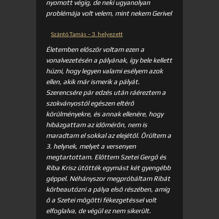
nyomott végig, de neki ugyanolyan
problémája volt velem, mint nekem Gerivel
Szántó Tamás – 3. helyezett
Életemben először voltam ezen a
vonalvezetésén a pályának, így bele kellett
húzni, hogy legyen valami esélyem azok
ellen, akik már ismerik a pályát.
Szerencsére pár edzés után ráéreztem a
szokványostól egészen eltérő
körülményekre, és annak ellenére, hogy
hibázgattam az időmérőn, nem is
maradtam el sokkal az elejétől. Örültem a
3. helynek, melyet a versenyen
megtartottam. Előttem Szetei Gergő és
Riba Krisz ütötték egymást két gyengébb
géppel. Néhányszor megpróbáltam Ribát
körbeautózni a pálya első részében, amíg
ő a Szetei mögötti fékezgetéssel volt
elfoglalva, de végül ez nem sikerült.