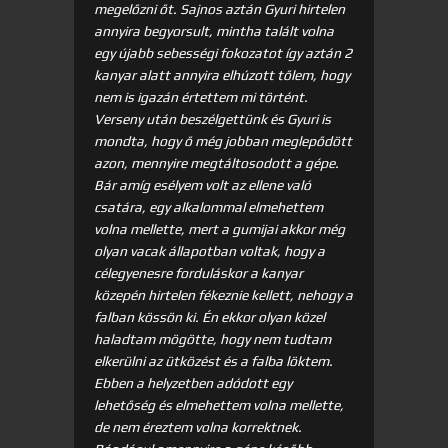
megelőzni őt. Sajnos aztán Gyuri hirtelen
annyira begyorsult, mintha talált volna
egy újabb sebességi fokozatot így aztán 2
kanyar alatt annyira elhúzott tőlem, hogy
nem is igazán értettem mi történt.
Verseny után beszélgettünk és Gyuri is
mondta, hogy ő még jobban meglepődött
azon, mennyire megtáltosodott a gépe.
Bár amíg esélyem volt az ellene való
csatára, egy alkalommal elmehettem
volna mellette, mert a gumijai akkor még
olyan vacak állapotban voltak, hogy a
célegyenesre forduláskor a kanyar
közepén hirtelen fékeznie kellett, nehogy a
falban kössön ki. Én ekkor olyan közel
haladtam mögötte, hogy nem tudtam
elkerülni az ütközést és a falba löktem.
Ebben a helyzetben adódott egy
lehetőség és elmehettem volna mellette,
de nem éreztem volna korrektnek.