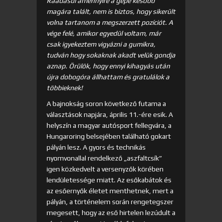
Ráadásul amennyire a gépe később
magára talált, nem is biztos, hogy sikerült
volna tartanom a megszerzett pozíciót. A
vége felé, amikor egyedül voltam, már
csak igyekeztem vigyázni a gumikra,
tudván hogy sokaknak akadt velük gondja
aznap. Örülök, hogy ennyi kihagyás után
újra dobogóra állhattam és gratulálok a
többieknek!
A bajnokság soron következő futama a
választások napjára, április 11.-ére esik. A
helyszín a magyar autósport fellegvára, a
Hungaroring belsejében található gokart
pályán lesz. A gyors és technikás
nyomvonallal rendelkező „aszfaltcsík”
igen közkedvelt a versenyzők körében
lendületessége miatt. Az esőkabátok és
az esőernyők életet menthetnek, mert a
pályán, a történelem során rengetegszer
megesett, hogy az eső hirtelen lezúdult a