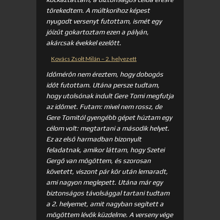
törekedtem. A múltkorihoz képest
nyugodt versenyt futottam, ismét egy
jóízűt gokartoztam ezen a pályán,
akárcsak évekkel ezelőtt.
Kovács Zsolt Milán – 2. helyezett
Időmérőn nem éreztem, hogy dobogós
időt futottam. Utána persze tudtam,
hogy utolsónak indult Gere Tomi megfutja
az időmet. Futam: mivel nem rossz, de
Gere Tomitól gyengébb gépet húztam egy
célom volt: megtartani a második helyet.
Ez az első harmadban bizonyult
feladatnak, amikor láttam, hogy Szetei
Gergő van mögöttem, és szorosan
követett, viszont pár kör után lemaradt,
ami nagyon meglepett. Utána már egy
biztonságos távolsággal tartani tudtam
a 2. helyemet, amit nagyban segített a
mögöttem lévők küzdelme. A verseny vége