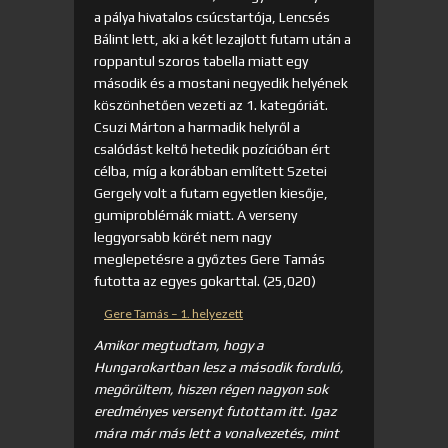
a pálya hivatalos csúcstartója, Lencsés
Bálint lett, aki a két lezajlott futam után a
roppantul szoros tabella miatt egy
második és a mostani negyedik helyének
köszönhetően vezeti az 1. kategóriát.
Csuzi Márton a harmadik helyről a
csalódást keltő hetedik pozícióban ért
célba, míg a korábban említett Szetei
Gergely volt a futam egyetlen kiesője,
gumiproblémák miatt. A verseny
leggyorsabb körét nem nagy
meglepetésre a győztes Gere Tamás
futotta az egyes gokarttal. (25,020)
Gere Tamás – 1. helyezett
Amikor megtudtam, hogy a
Hungarokartban lesz a második forduló,
megörültem, hiszen régen nagyon sok
eredményes versenyt futottam itt. Igaz
mára már más lett a vonalvezetés, mint