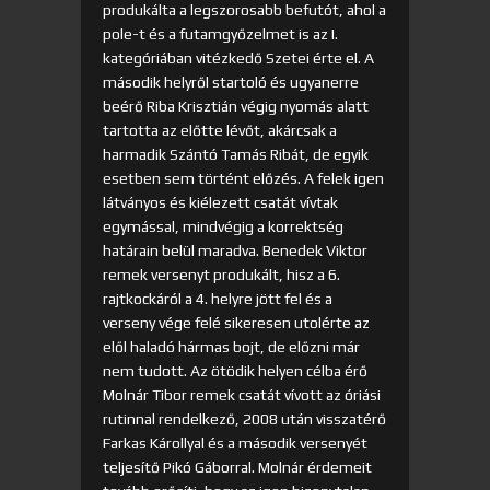
produkálta a legszorosabb befutót, ahol a
pole-t és a futamgyőzelmet is az I.
kategóriában vitézkedő Szetei érte el. A
második helyről startoló és ugyanerre
beérő Riba Krisztián végig nyomás alatt
tartotta az előtte lévőt, akárcsak a
harmadik Szántó Tamás Ribát, de egyik
esetben sem történt előzés. A felek igen
látványos és kiélezett csatát vívtak
egymással, mindvégig a korrektség
határain belül maradva. Benedek Viktor
remek versenyt produkált, hisz a 6.
rajtkockáról a 4. helyre jött fel és a
verseny vége felé sikeresen utolérte az
elől haladó hármas bojt, de előzni már
nem tudott. Az ötödik helyen célba érő
Molnár Tibor remek csatát vívott az óriási
rutinnal rendelkező, 2008 után visszatérő
Farkas Károllyal és a második versenyét
teljesítő Pikó Gáborral. Molnár érdemeit