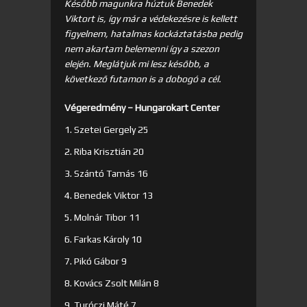
Később magunkra húztuk Benedek
Viktort is, így már a védekezésre is kellett
figyelnem, hatalmas kockáztatásba pedig
nem akartam belemenni így a szezon
elején. Meglátjuk mi lesz később, a
következő futamon is a dobogó a cél.
Végeredmény – Hungarokart Center
1. Szetei Gergely 25
2. Riba Krisztián 20
3. Szántó Tamás 16
4. Benedek Viktor 13
5. Molnár Tibor 11
6. Farkas Károly 10
7. Pikó Gábor 9
8. Kovács Zsolt Milán 8
9. Turóczi Máté 7