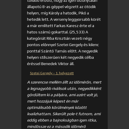
tovább erősíti, hogy az igen bizonytalan
állapotú 8-as géppel végzett az ötödik
helyen, míg Károly a hatodik, Pikó a
hetedik lett. A verseny leggyorsabb körét
a már említett Farkas Karesz érte el a
hatos számú gokarttal. (25,533) A
kategóriát Riba Krisztián vezeti négy
pontos előnnyel Szetei Gergely és kilenc
ponttal Szántó Tamás előtt. A negyedik
helyen stílszerűen két negyedik célba
éréssel Benedek Viktor áll.
Szetei Gergely – 1. helyezett
A szerencse mellém állt az időmérőn, mert
a legnagyobb riválisok után, negyedikként
gördültem ki a pályára, ami azért volt jó,
mert hozzájuk képest én már
optimálisabb körülmények között
kvalizhattam. Sikerült pole-t futnom, ami
eddig ebben a bajnokságban igen ritka,
mindössze ez a második időmérő