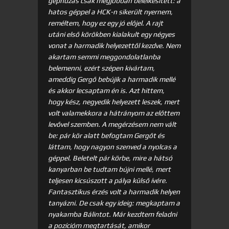
géphúzás csak mégjobban belelkesített: a
hatos géppel a HCK-n sikerült nyernem,
reméltem, hogy ez egy jó előjel. A rajt
utáni első körökben kialakult egy négyes
vonat a harmadik helyezettől kezdve. Nem
akartam semmi meggondolatlanba
belemenni, ezért szépen kivártam,
ameddig Gergő bebújik a harmadik mellé
és akkor lecsaptam én is. Azt hittem,
hogy kész, negyedik helyezett leszek, mert
volt valamekkora a hátrányom az előttem
levővel szemben. A megérzésem nem vált
be: pár kör alatt befogtam Gergőt és
láttam, hogy nagyon szenved a nyolcas a
géppel. Beletelt pár körbe, mire a hátsó
kanyarban be tudtam bújni mellé, mert
teljesen kicsúszott a pálya külső ívére.
Fantasztikus érzés volt a harmadik helyen
tanyázni. De csak egy ideig: megkaptam a
nyakamba Bálintot. Már kezdtem feladni
a pozícióm megtartását, amikor