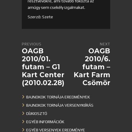
résztvevőkre, ami tovább fokozta az
amúgy sem csekély izgalmakat.
Szerző: Szete
PREVIOUS
NEXT
OAGB
OAGB
2010/01.
2010/6.
futam – G1
futam –
Kart Center
Kart Farm
(2010.02.28)
Csömör
BAJNOKOK TORNÁJA EREDMÉNYEK
BAJNOKOK TORNÁJA VERSENYKIÍRÁS
DÍJKIOSZTÓ
EGYÉB INFORMÁCIÓK
EGYÉB VERSENYEK EREDMÉNYE