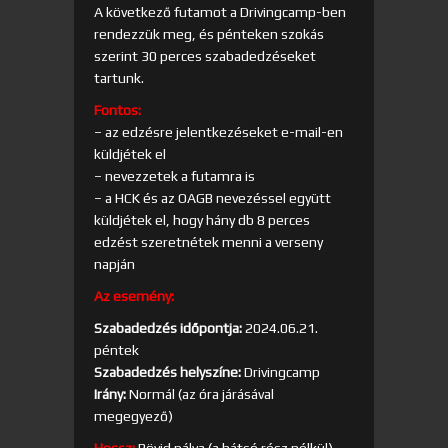
A következő futamot a Drivingcamp-ben
rendezzük meg, és pénteken szokás
szerint 30 perces szabadedzéseket
tartunk.
Fontos:
– az edzésre jelentkezéseket e-mail-en
küldjétek el
– nevezzetek a futamra is
– a HCK és az OAGB nevezéssel együtt
küldjétek el, hogy hány db 8 perces
edzést szeretnétek menni a verseny
napján
Az esemény:
Szabadedzés időpontja:
2024.06.21.
péntek
Szabadedzés helyszíne:
Drivingcamp
Irány:
Normál (az óra járásával
megegyező)
Hossz:
Rövid pálya (a hátsó rész nélkül)