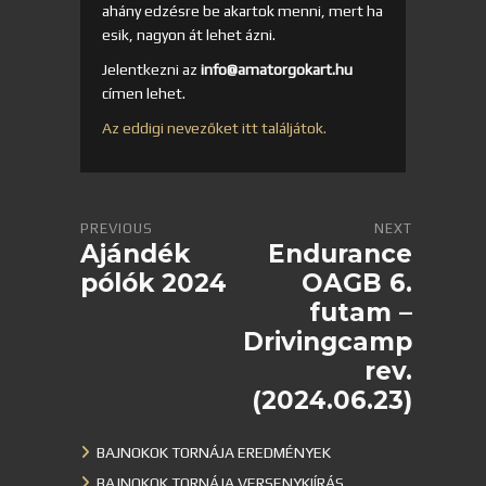
ahány edzésre be akartok menni, mert ha
esik, nagyon át lehet ázni.
Jelentkezni az
info@amatorgokart.hu
címen lehet.
Az eddigi nevezőket itt találjátok.
PREVIOUS
NEXT
Ajándék
Endurance
pólók 2024
OAGB 6.
futam –
Drivingcamp
rev.
(2024.06.23)
BAJNOKOK TORNÁJA EREDMÉNYEK
BAJNOKOK TORNÁJA VERSENYKIÍRÁS