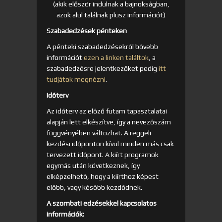
(akik először indulnak a bajnokságban,
azok alul találnak plusz információt)
Szabadedzések pénteken
A pénteki szabadedzésekről bővebb
információt
ezen a linken találtok
, a
szabadedzésre jelentkezőket pedig
itt
tudjátok megnézni
.
Időterv
Az időterv az előző futam tapasztalatai
alapján lett elkészítve, így a nevezőszám
függvényében változhat. A reggeli
kezdési időponton kívül minden más csak
tervezett időpont. A kiírt programok
egymás után következnek, így
elképzelhető, hogy a kiírthoz képest
előbb, vagy később kezdődnek.
A szombati edzésekkel kapcsolatos
információk: