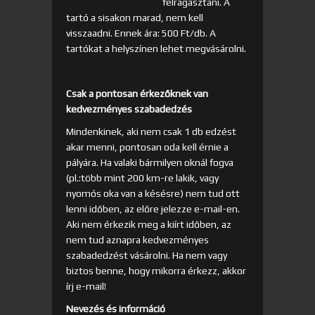
felragasztani. A
tartó a sisakon marad, nem kell
visszaadni. Ennek ára: 500 Ft/db. A
tartókat a helyszínen lehet megvásárolni.
Csak a pontosan érkezőknek van
kedvezményes szabadedzés
Mindenkinek, aki nem csak 1 db edzést
akar menni, pontosan oda kell érnie a
pályára. Ha valaki bármilyen oknál fogva
(pl.:több mint 200 km-re lakik, vagy
nyomós oka van a késésre) nem tud ott
lenni időben, az előre jelezze e-mail-en.
Aki nem érkezik meg a kiírt időben, az
nem tud aznapra kedvezményes
szabadedzést vásárolni. Ha nem vagy
biztos benne, hogy mikorra érkezz, akkor
írj e-mail!
Nevezés és információ