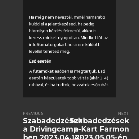
Ha még nem neveztél, minél hamarabb
küldd el a jelentkezésed, ha pedig
bármilyen kérdés felmerül, akkor is
keress minket nyugodtan. Mindkettőt az
info@amatorgokart.hu címre küldött
levéllel teheted meg.
Eső esetén
A futamokat esőben is megtartjuk. Eső
esetén készüljetek több váltás (akár 3-4)
ruhával, és ha tudtok, hozzatok esőruhát.
PREVIOUS
NEXT
Szabadedzések
Szabadedzések
a Drivingcamp-
a Kart Farmon
ben 2023.04.14-
2023.05.05-én,