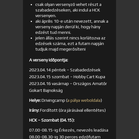
csak olyan versenyző vehet részt a
szabadedzéseken, aki indul a HCK
versenyen.
aki április 10-e után nevezett, annak a
verseny napján derül ki, hogy hány
edzést tud menni.
jelen állás szerint nincs korlátozva az
edzések száma, ezt a futam napján
tudjuk majd megerősíteni
A verseny időpontja:
2023.04.14 péntek – Szabadedzések
2023.04.15 szombat – Hobby Cart Kupa
2023.04.16 vasárnap – Országos Amatőr
Gokart Bajnokság
Helye:
Drivingcamp (
a pálya weboldala
)
Irány:
Fordított (óra járásával ellentétes)
HCK – Szombat (04.15):
07.00-08.15-ig Érkezés, nevezés leadása
08.00-08.30-ig 30 perces edzőfutam