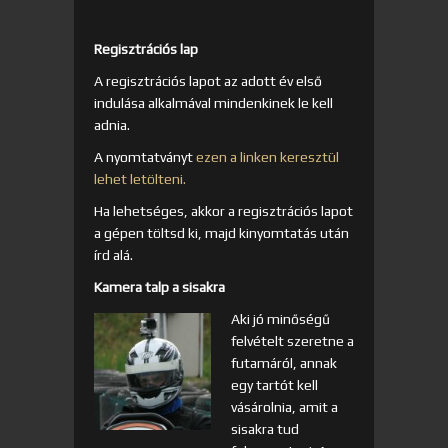
Regisztrációs lap
A regisztrációs lapot az adott év első
indulása alkalmával mindenkinek le kell
adnia.
A nyomtatványt
ezen a linken keresztül
lehet letölteni.
Ha lehetséges, akkor a regisztrációs lapot
a gépen töltsd ki, majd kinyomtatás után
írd alá.
Kamera talp a sisakra
Aki jó minőségű
felvételt szeretne a
futamáról, annak
egy tartót kell
vásárolnia, amit a
sisakra tud