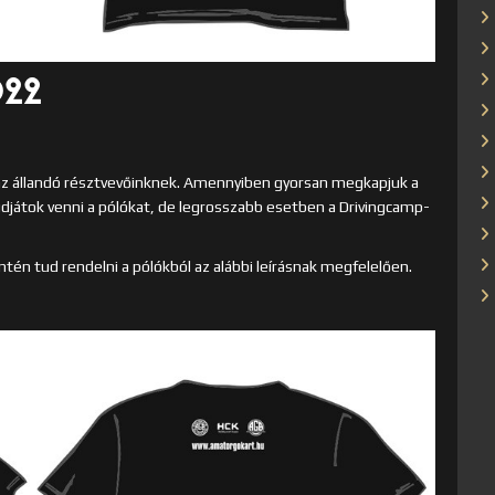
22
 az állandó résztvevőinknek. Amennyiben gyorsan megkapjuk a
djátok venni a pólókat, de legrosszabb esetben a Drivingcamp-
ntén tud rendelni a pólókból az alábbi leírásnak megfelelően.