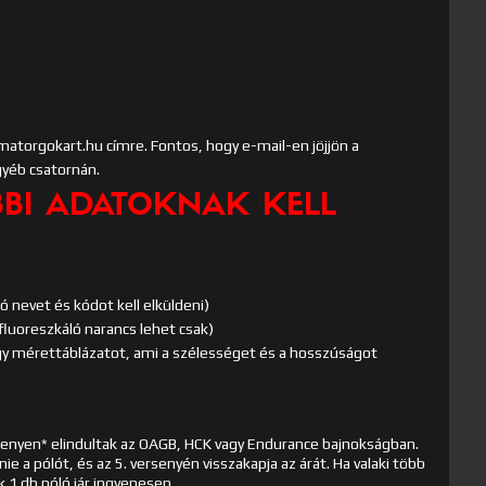
atorgokart.hu címre. Fontos, hogy e-mail-en jöjjön a
yéb csatornán.
BBI ADATOKNAK KELL
ó nevet és kódot kell elküldeni)
 fluoreszkáló narancs lehet csak)
egy mérettáblázatot, ami a szélességet és a hosszúságot
rsenyen* elindultak az OAGB, HCK vagy Endurance bajnokságban.
nie a pólót, és az 5. versenyén visszakapja az árát. Ha valaki több
k 1 db póló jár ingyenesen.