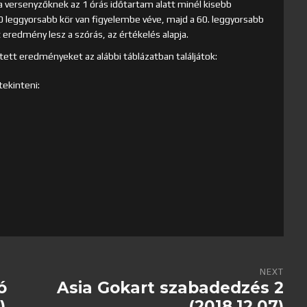
 versenyzőknek az 1 órás időtartam alatt minél kisebb
 60 leggyorsabb kör van figyelembe véve, majd a 60. leggyorsabb
t eredmény lesz a szórás, az értékelés alapja.
ett eredményeket az alábbi táblázatban találjátok:
tekinteni:
NEXT
ó
Asia Gokart szabadedzés 2
)
(2018.12.07)