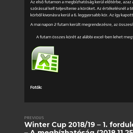
Az első futamon a megbízhatóság kerül előtérbe, azaz a
szórással kell teljesítenie a köröket. Az értékelésnél a
körből kivonásra kerül a 6. leggyorsabb kör. Az így kapot
A mai napon 2 futam került megrendezésre, az összesít
A futam összes körét az alábbi excel-ben lehet meg
Fotók:
PREVIOUS
Winter Cup 2018/19 – 1. fordul
– A megbízhatóság (2018.11.25