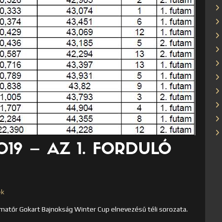
19 – AZ 1. FORDULÓ
ek
matőr Gokart Bajnokság Winter Cup elnevezésű téli sorozata.