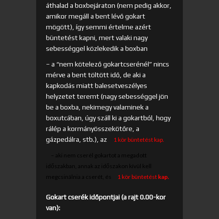
áthalad a boxbejáraton (nem pedig akkor,
amikor megáll a bent lévő gokart
mögött), így semmi értelme azért
büntetést kapni, mert valaki nagy
sebességgel közlekedik a boxban
– a “nem kötelező gokartcserénél” nincs
mérve a bent töltött idő, de aki a
kapkodás miatt balesetveszélyes
helyzetet teremt (nagy sebességgel jön
be a boxba, nekimegy valaminek a
boxutcában, úgy száll ki a gokartból, hogy
rálép a kormányösszekötőre, a
gázpedálra, stb.), az
1 kör büntetés
t
kap.
– aki nem cserél gokartot a megadott
időszakban, annak az időszakon kívül kell
megcsinálnia a cserét, és
1 kör büntetést
kap.
Gokart cserék időpontjai (a rajt 0.00-kor
van):