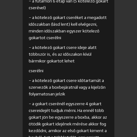
– a futamon 6 etap van (5 kötelező gokart
cserével)
– a kötelező gokart cseréket a megadott
időszakban (lásd lent) kell elvégezni,
minden időszakban egyszer kötelező
gokartot cserélni
– a kötelező gokart csere ideje alatt
többször is, és az időszakon kívül
bármikor gokartot lehet
cserélni
– a kötelező gokart csere időtartamát a
szervezők a boxbejáratnál vagy a kijelzőn
folyamatosan jelzik
– a gokart cserénél egyszerre 4 gokart
csereidejét tudjuk mérni. Ha ennél több
gokart jön be egyszerre a boxba, akkor az
ötödik gokart idejének mérése akkor fog
kezdődni, amikor az első gokart kiment a