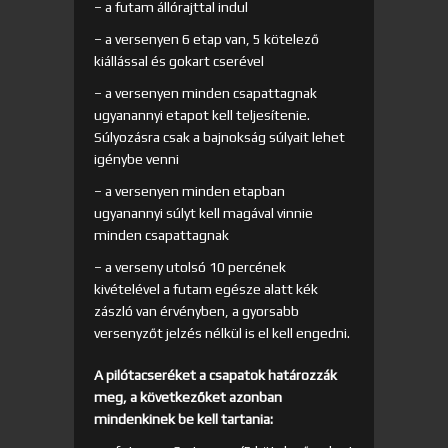
– a futam állórajttal indul
– a versenyen 6 etap van, 5 kötelező
kiállással és gokart cserével
– a versenyen minden csapattagnak
ugyanannyi etapot kell teljesítenie.
Súlyozásra csak a bajnokság súlyait lehet
igénybe venni
– a versenyen minden etapban
ugyanannyi súlyt kell magával vinnie
minden csapattagnak
– a verseny utolsó 10 percének
kivételével a futam egésze alatt kék
zászló van érvényben, a gyorsabb
versenyzőt jelzés nélkül is el kell engedni.
A pilótacseréket a csapatok határozzák
meg, a következőket azonban
mindenkinek be kell tartania: