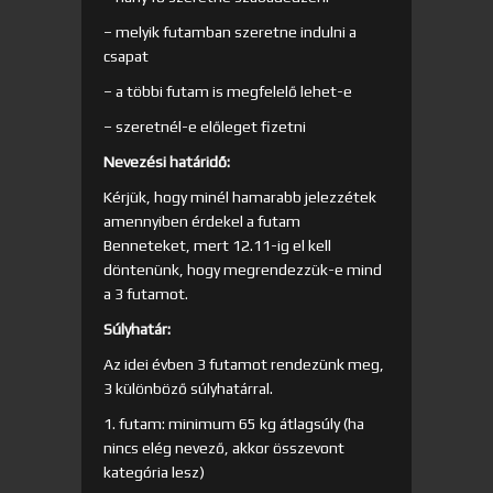
– melyik futamban szeretne indulni a
csapat
– a többi futam is megfelelő lehet-e
– szeretnél-e előleget fizetni
Nevezési határidő:
Kérjük, hogy minél hamarabb jelezzétek
amennyiben érdekel a futam
Benneteket, mert 12.11-ig el kell
döntenünk, hogy megrendezzük-e mind
a 3 futamot.
Súlyhatár:
Az idei évben 3 futamot rendezünk meg,
3 különböző súlyhatárral.
1. futam: minimum 65 kg átlagsúly (ha
nincs elég nevező, akkor összevont
kategória lesz)