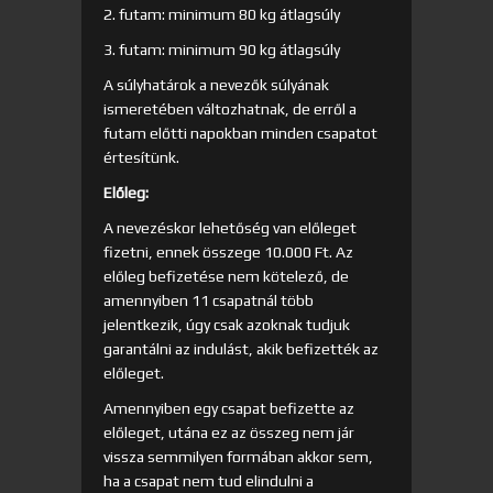
2. futam: minimum 80 kg átlagsúly
3. futam: minimum 90 kg átlagsúly
A súlyhatárok a nevezők súlyának
ismeretében változhatnak, de erről a
futam előtti napokban minden csapatot
értesítünk.
Előleg:
A nevezéskor lehetőség van előleget
fizetni, ennek összege 10.000 Ft. Az
előleg befizetése nem kötelező, de
amennyiben 11 csapatnál több
jelentkezik, úgy csak azoknak tudjuk
garantálni az indulást, akik befizették az
előleget.
Amennyiben egy csapat befizette az
előleget, utána ez az összeg nem jár
vissza semmilyen formában akkor sem,
ha a csapat nem tud elindulni a