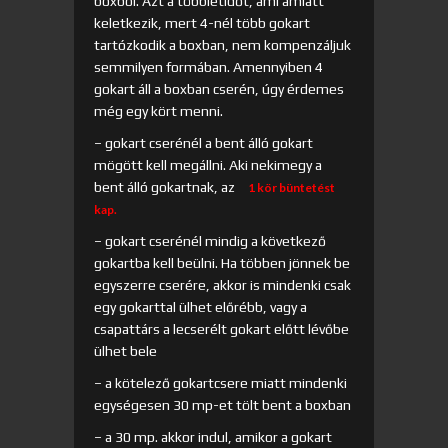
boxból. Azt a többletidőt, ami amiatt
keletkezik, mert 4-nél több gokart
tartózkodik a boxban, nem kompenzáljuk
semmilyen formában. Amennyiben 4
gokart áll a boxban cserén, úgy érdemes
még egy kört menni.
– gokart cserénél a bent álló gokart
mögött kell megállni. Aki nekimegy a
bent álló gokartnak, az
1 kör büntetést
kap.
– gokart cserénél mindig a következő
gokartba kell beülni. Ha többen jönnek be
egyszerre cserére, akkor is mindenki csak
egy gokarttal ülhet előrébb, vagy a
csapattárs a lecserélt gokart előtt lévőbe
ülhet bele
– a kötelező gokartcsere miatt mindenki
egységesen 30 mp-et tölt bent a boxban
– a 30 mp. akkor indul, amikor a gokart