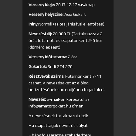
Verseny ideje:
2017.12.17 vasárnap
Verseny helyszíne:
Asia Gokart
Irány:
Normál (az óra járásával ellentétes)
Nevezési díj:
20.000 Ft (Tartalmazza a 2
órás futamot, és csapatonként 2×5 kör
időmérő edzést)
Verseny időtartama:
2 óra
Gokartok:
Sodi GT4 270
Résztvevők száma:
Futamonként 7-11
csapat. A nevezéseket az előleg
befizetésének sorrendjében fogadjuk el.
Nevezés:
e-mail-en keresztül az
info@amatorgokart.hu címen.
A nevezésnek tartalmaznia kell:
– a csapattagok nevét és súlyát
– hány fő szeretne szabadedzeni