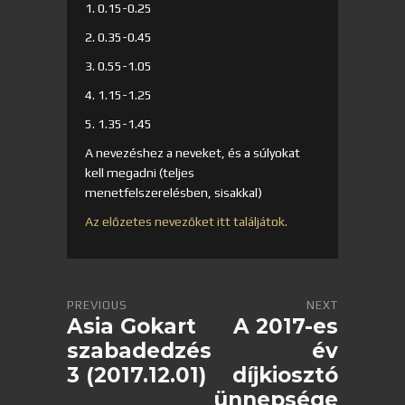
1. 0.15-0.25
2. 0.35-0.45
3. 0.55-1.05
4. 1.15-1.25
5. 1.35-1.45
A nevezéshez a neveket, és a súlyokat
kell megadni (teljes
menetfelszerelésben, sisakkal)
Az előzetes nevezőket itt találjátok.
PREVIOUS
NEXT
Asia Gokart
A 2017-es
szabadedzés
év
3 (2017.12.01)
díjkiosztó
ünnepsége