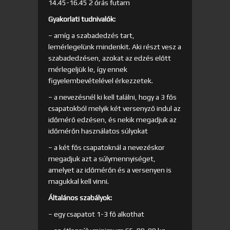
14.45-16.45 2 órás futam
Gyakorlati tudnivalók:
– amíg a szabadedzés tart,
lemérlegelünk mindenkit. Aki részt vesz a
szabadedzésen, azokat az edzés előtt
mérlegeljük le, így ennek
figyelembevételével érkezzetek.
– a nevezésnél ki kell találni, hogy a 3 fős
csapatokból melyik két versenyző indul az
időmérő edzésen, és nekik megadjuk az
időmérőn használatos súlyokat
– a két fős csapatoknál a nevezéskor
megadjuk azt a súlymennyiséget,
amelyet az időmérőn és a versenyen is
magukkal kell vinni.
Általános szabályok:
– egy csapatot 1-3 fő alkothat