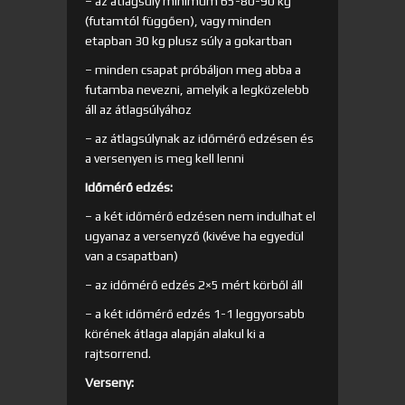
– az átlagsúly minimum 65-80-90 kg
(futamtól függően), vagy minden
etapban 30 kg plusz súly a gokartban
– minden csapat próbáljon meg abba a
futamba nevezni, amelyik a legközelebb
áll az átlagsúlyához
– az átlagsúlynak az időmérő edzésen és
a versenyen is meg kell lenni
Időmérő edzés:
– a két időmérő edzésen nem indulhat el
ugyanaz a versenyző (kivéve ha egyedül
van a csapatban)
– az időmérő edzés 2×5 mért körből áll
– a két időmérő edzés 1-1 leggyorsabb
körének átlaga alapján alakul ki a
rajtsorrend.
Verseny: