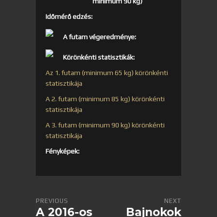
minimum 90 kg)
Időmérő edzés:
A futam végeredménye:
Körönkénti statisztikák:
Az 1. futam (minimum 65 kg) körönkénti
statisztikája
A 2. futam (minimum 85 kg) körönkénti
statisztikája
A 3. futam (minimum 90 kg) körönkénti
statisztikája
Fényképek:
PREVIOUS
NEXT
A 2016-os
Bajnokok