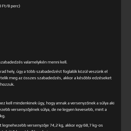
 Ft/8 perc)
szabadedzés valamelyikén menni kell.
d hely, úgy a több szabadedzést foglalók közül veszünk el
m telik meg az összes szabadedzés, akkor a későbbi edzéseket
 hozzuk.
z kell mindenkinek úgy, hogy annak a versenyzőnek a súlya aki
ezebb versenyzőjének súlya, de ne legyen kevesebb, mint a
kg.
rt legnehezebb versenyzője 74,2 kg, akkor egy 68,7 kg-os