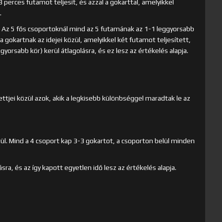
 perces futamot teljesít, és azzal a gokarttal, amelyikkel
.
. Az 5 fős csoportoknál mind az 5 futamának az 1-1 leggyorsabb
a gokartnak az idejei közül, amelyikkel két futamot teljesített,
gyorsabb kör) kerül átlagolásra, és ez lesz az értékelés alapja.
tjei közül azok, akik a legkisebb különbséggel maradtak le az
rül. Mind a 4 csoport kap 3-3 gokartot, a csoporton belül minden
sra, és az így kapott egyetlen idő lesz az értékelés alapja.