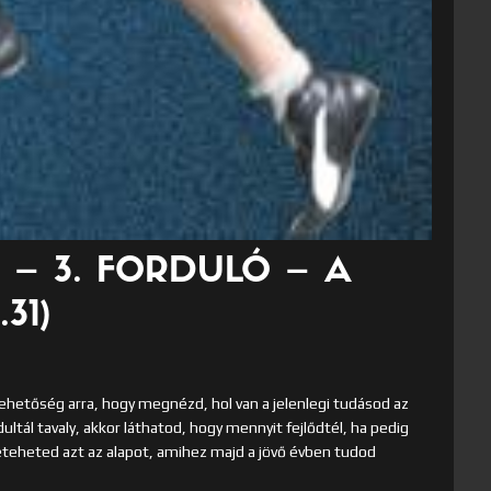
 – 3. FORDULÓ – A
31)
lehetőség arra, hogy megnézd, hol van a jelenlegi tudásod az
ltál tavaly, akkor láthatod, hogy mennyit fejlődtél, ha pedig
eteheted azt az alapot, amihez majd a jövő évben tudod