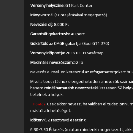
Verseny helyszíne:
G1 Kart Center
Irány:
Normál (az óra járásával megegyező)
Nevezési díj:
8.000 Ft
Garantált gokartozás:
40 perc
Gokartok:
az OAGB gokartjai (Sodi GT4 270)
Verseny időpontja:
2016.01.31 vasárnap
Maximális nevezőszám:
52 fő
Nevezés e-mail-en keresztül az info@amatorgokart.hu 
Mivel a beosztáshoz elengedhetetlen a nevezők számána
hanem
minél hamarabb nevezzetek!
Összesen
52 hely 
betelnek a helyek.
Csak akkor nevezz, ha valóban el tudsz jönni, 
Fontos!
mástól a lehetőséget.
Időterv
(52 résztvevő esetén):
6.30-7.30 Érkezés (miután mindenki megérkezett, akko