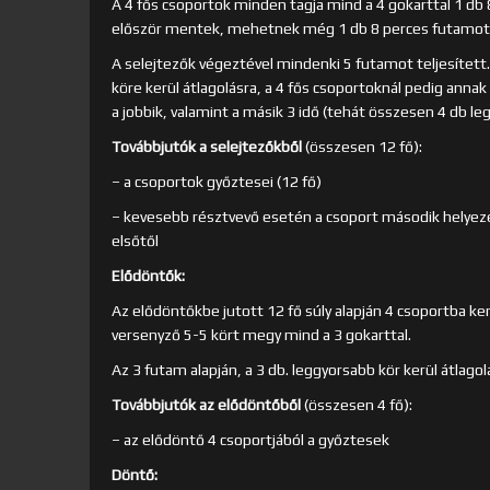
A 4 fős csoportok minden tagja mind a 4 gokarttal 1 db 8
először mentek, mehetnek még 1 db 8 perces futamot
A selejtezők végeztével mindenki 5 futamot teljesített
köre kerül átlagolásra, a 4 fős csoportoknál pedig annak 
a jobbik, valamint a másik 3 idő (tehát összesen 4 db leg
Továbbjutók a selejtezőkből
(összesen 12 fő):
– a csoportok győztesei (12 fő)
– kevesebb résztvevő esetén a csoport második helyezet
elsőtől
Elődöntők:
Az elődöntőkbe jutott 12 fő súly alapján 4 csoportba ke
versenyző 5-5 kört megy mind a 3 gokarttal.
Az 3 futam alapján, a 3 db. leggyorsabb kör kerül átlagolá
Továbbjutók az elődöntőből
(összesen 4 fő):
– az elődöntő 4 csoportjából a győztesek
Döntő: