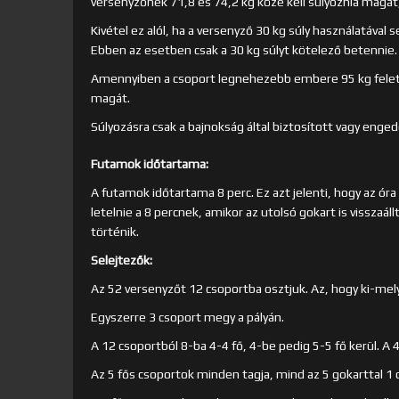
versenyzőnek 71,8 és 74,2 kg közé kell súlyoznia magát, 
Kivétel ez alól, ha a versenyző 30 kg súly használatával
Ebben az esetben csak a 30 kg súlyt kötelező betennie.
Amennyiben a csoport legnehezebb embere 95 kg felett v
magát.
Súlyozásra csak a bajnokság által biztosított vagy enge
Futamok időtartama:
A futamok időtartama 8 perc. Ez azt jelenti, hogy az óra 
letelnie a 8 percnek, amikor az utolsó gokart is visszaál
történik.
Selejtezők:
Az 52 versenyzőt 12 csoportba osztjuk. Az, hogy ki-melyik
Egyszerre 3 csoport megy a pályán.
A 12 csoportból 8-ba 4-4 fő, 4-be pedig 5-5 fő kerül. A 
Az 5 fős csoportok minden tagja, mind az 5 gokarttal 1 