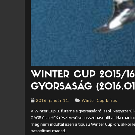
WINTER CUP 2015/16
GYORSASÁG (2016.01.
2016. január 11.
Winter Cup kiírás
A Winter Cup 3. futama a gyorsaságról szól. Nagyszerű 
OAGB és a HCK résztvevőivel összehasonlítva. Ha már indu
még nem indultál ezen a típusú Winter Cup-on, akkor l
hasonlítani magad.