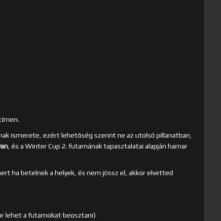
címen.
k ismerete, ezért lehetőség szerint ne az utolsó pillanatban,
van
, és a Winter Cup 2. futamának tapasztalatai alapján hamar
mert ha betelnek a helyek, és nem jössz el, akkor elvetted
r lehet a futamokat beosztani)