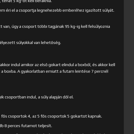
tehát 5 kg-ot kell beraknia.
 sem éri el a csoportja legnehezebb emberéhez igazított súlyát.
an, úgy a csoport többi tagjának 95 kg-ig kell felsúlyoznia
délyezett súlyokkal van lehetőség.
akkor indul amikor az első gokart elindul a boxból, és akkor kell
lt a boxba. A gyakorlatban emiatt a futam leintése 7 percnél
 csoportban indul, a súly alapján dől el.
4 fős csoportok 4, az 5 fős csoportok 5 gokartot kapnak.
db 8 perces futamot teljesít.