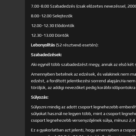
7.00-8.00 Szabadedzés (csak előzetes nevezéssel, 2000
8.00-12.00 Selejtezők
12.00-12.30 Elődöntők
12.30-13.00 Döntők
Lebonyolítás
(52 résztvevő esetén):
Szabadedzések:
Aki egynél több szabadedzést megy, annak az első két 
Amennyiben betelnek az edzések, és valakinek nem mara
edzést, a fordított jelentkezési sorrend alapján.Ha ne
töröljük, az addigi nevezőket pedig korábbi időpontokra
Súlyozás:
Súlyozni mindig az adott csoport legnehezebb emberéhe
súlyokat használ ne legyen több, mint a csoport legneh
csoport legnehezebb versenyzőjének súlya, mínusz 2,4 
Ez a gyakorlatban azt jelenti, hogy amennyiben a csopo