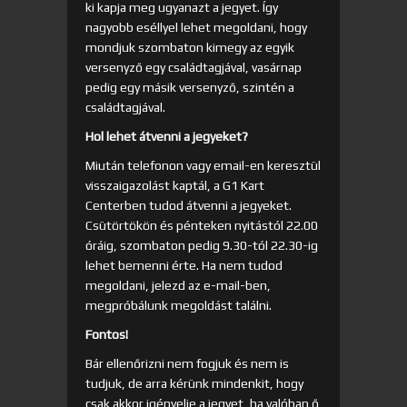
ki kapja meg ugyanazt a jegyet. Így
nagyobb eséllyel lehet megoldani, hogy
mondjuk szombaton kimegy az egyik
versenyző egy családtagjával, vasárnap
pedig egy másik versenyző, szintén a
családtagjával.
Hol lehet átvenni a jegyeket?
Miután telefonon vagy email-en keresztül
visszaigazolást kaptál, a G1 Kart
Centerben tudod átvenni a jegyeket.
Csütörtökön és pénteken nyitástól 22.00
óráig, szombaton pedig 9.30-tól 22.30-ig
lehet bemenni érte. Ha nem tudod
megoldani, jelezd az e-mail-ben,
megpróbálunk megoldást találni.
Fontos!
Bár ellenőrizni nem fogjuk és nem is
tudjuk, de arra kérünk mindenkit, hogy
csak akkor igényelje a jegyet, ha valóban ő