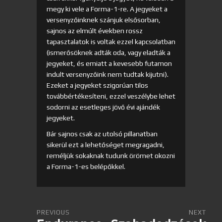
megy ki vele a Forma-1-re. A jegyeket a
versenyzőinknek szánjuk elsősorban,
sajnos az elmúlt években rossz
tapasztalatok is voltak ezzel kapcsolatban
(ismerősöknek adták oda, vagy eladták a
jegyeket, és emiatt a kevesebb futamon
indult versenyzőink nem tudtak kijutni).
Ezeket a jegyeket szigorúan tilos
továbbértékesíteni, ezzel veszélybe lehet
sodorni az esetleges jövő évi ajándék
jegyeket.
Bár sajnos csak az utolsó pillanatban
sikerül ezt a lehetőséget megragadni,
reméljük sokaknak tudunk örömet okozni
a Forma-1-es belépőkkel.
PREVIOUS
NEXT