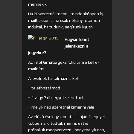
mennek ki.
Ha ki szeretnél menni, mindenképpen írj
mailt akkor is, ha csak néhány futamon
indultál, ha tudunk, segítünk kijutni.
Hogyan lehet
jelentkezni a
jegyekre?
Az info@amatorgokart.hu címre kell e-
mailt írni.
A levélnek tartalmaznia kell:
– telefonszámod
– 1 vagy 2 db jegyet szeretnél
– melyik nap szeretnél kimenni vele
Az előző évek gyakorlata alapján 1 jeggyel
többen is ki tudtak menni, ezt is
próbáljuk megszervezni, hogy melyik nap,