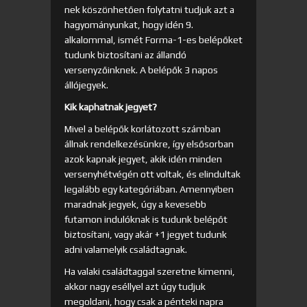
nek köszönhetően folytatni tudjuk azt a
hagyományunkat, hogy idén 9.
alkalommal, ismét Forma-1-es belépőket
tudunk biztosítani az állandó
versenyzőinknek. A belépők 3 napos
állójegyek.
Kik kaphatnak jegyet?
Mivel a belépők korlátozott számban
állnak rendelkezésünkre, így elsősorban
azok kapnak jegyet, akik idén minden
versenyhétvégén ott voltak, és elindultak
legalább egy kategóriában. Amennyiben
maradnak jegyek, úgy a kevesebb
futamon indulóknak is tudunk belépőt
biztosítani, vagy akár +1 jegyet tudunk
adni valamelyik családtagnak.
Ha valaki családtaggal szeretne kimenni,
akkor nagy eséllyel azt úgy tudjuk
megoldani, hogy csak a pénteki napra