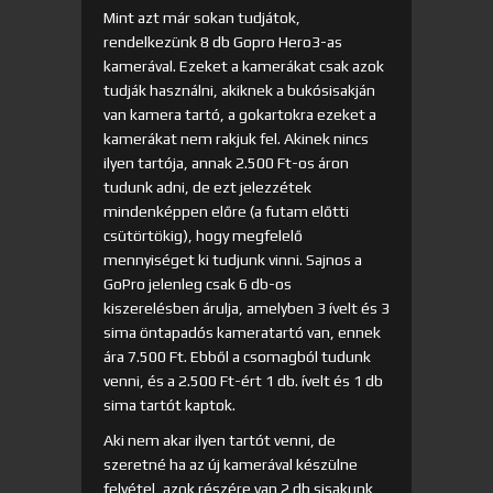
Mint azt már sokan tudjátok,
rendelkezünk 8 db Gopro Hero3-as
kamerával. Ezeket a kamerákat csak azok
tudják használni, akiknek a bukósisakján
van kamera tartó, a gokartokra ezeket a
kamerákat nem rakjuk fel. Akinek nincs
ilyen tartója, annak 2.500 Ft-os áron
tudunk adni, de ezt jelezzétek
mindenképpen előre (a futam előtti
csütörtökig), hogy megfelelő
mennyiséget ki tudjunk vinni. Sajnos a
GoPro jelenleg csak 6 db-os
kiszerelésben árulja, amelyben 3 ívelt és 3
sima öntapadós kameratartó van, ennek
ára 7.500 Ft. Ebből a csomagból tudunk
venni, és a 2.500 Ft-ért 1 db. ívelt és 1 db
sima tartót kaptok.
Aki nem akar ilyen tartót venni, de
szeretné ha az új kamerával készülne
felvétel, azok részére van 2 db sisakunk,