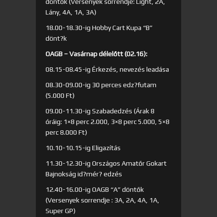
döntők (Versenyek sorrendje: Light, 2A,
Lány, 4A, 1A, 3A)
18.00-18.30-ig Hobby Cart Kupa “B”
dönt?k
OAGB – Vasárnap délelőtt (02.16):
08.15-08.45-ig Érkezés, nevezés leadása
08.30-09.00-ig 30 perces edz?futam
(5.000 Ft)
09.00-11.30-ig Szabadedzés (Árak 8
óráig: 1×8 perc 2.000, 3×8 perc 5.000, 5×8
perc 8.000 Ft)
10.10-10.15-ig Eligazítás
11.30-12.30-ig Országos Amatőr Gokart
Bajnokság id?mér? edzés
12.40-16.00-ig OAGB “A” döntők
(Versenyek sorrendje : 3A, 2A, 4A, 1A,
Super GP)