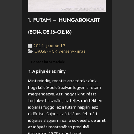
1. FUTAM – HUNGAROKART
(2014.02.15-02.16)
2014. január 17.
OAGB-HCK versenykiírás
Fontos információk:
1. A pálya és az irány
Mint mindig, most is arra törekszünk,
hogy külső-belső pályán legyen a futam
megrendezve. Azt, hogy a kinti részt
tudjuk-e használni, az teljes mértékben
időjárás függő, ez a futam napján lesz
eldöntve. Sajnos az általános februári
időjárás alapján nincs rá sok esély, de amit
az időjárás mostanában produkál
(januárban 15 °C) még bármi