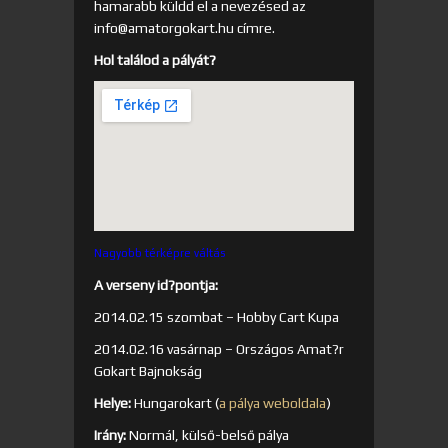
hamarabb küldd el a nevezésed az
info@amatorgokart.hu címre.
Hol találod a pályát?
Nagyobb térképre váltás
A verseny id?pontja:
2014.02.15 szombat – Hobby Cart Kupa
2014.02.16 vasárnap – Országos Amat?r
Gokart Bajnokság
Helye:
Hungarokart (
a pálya weboldala
)
Irány:
Normál, külső-belső pálya