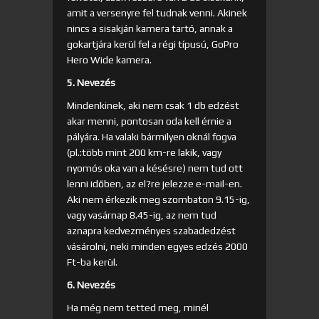
amit a versenyre fel tudnak venni. Akinek
nincs a sisakján kamera tartó, annak a
gokartjára kerül fel a régi típusú, GoPro
Hero Wide kamera.
5. Nevezés
Mindenkinek, aki nem csak 1 db edzést
akar menni, pontosan oda kell érnie a
pályára. Ha valaki bármilyen oknál fogva
(pl.:több mint 200 km-re lakik, vagy
nyomós oka van a késésre) nem tud ott
lenni időben, az el?re jelezze e-mail-en.
Aki nem érkezik meg szombaton 9.15-ig,
vagy vasárnap 8.45-ig, az nem tud
aznapra kedvezményes szabadedzést
vásárolni, neki minden egyes edzés 2000
Ft-ba kerül.
6. Nevezés
Ha még nem tetted meg, minél