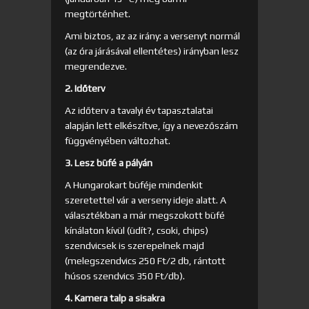
megtörténhet.
Ami biztos, az az irány: a versenyt normál
(az óra járásával ellentétes) irányban lesz
megrendezve.
2. Időterv
Az időterv a tavalyi év tapasztalatai
alapján lett elkészítve, így a nevezőszám
függvényében változhat.
3. Lesz büfé a pályán
A Hungarokart büféje mindenkit
szeretettel vár a verseny ideje alatt. A
választékban a már megszokott büfé
kínálaton kívül (üdít?, csoki, chips)
szendvicsek is szerepelnek majd
(melegszendvics 250 Ft/2 db, rántott
húsos szendvics 350 Ft/db).
4. Kamera talp a sisakra